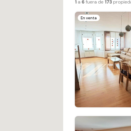
1
a
6
fuera de
173
propied
En venta