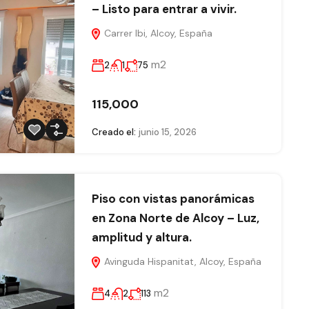
– Listo para entrar a vivir.
Carrer Ibi, Alcoy, España
m2
2
1
75
115,000
Creado el:
junio 15, 2026
Piso con vistas panorámicas
en Zona Norte de Alcoy – Luz,
amplitud y altura.
Avinguda Hispanitat, Alcoy, España
m2
4
2
113