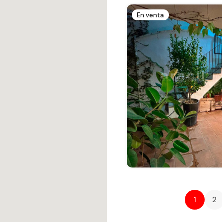
En venta
1
2