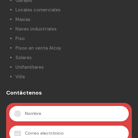
Garajes
Locales comerciales
Masias
Naves industriales
Piso
Pisos en venta Alcoy
Solares
Unifamiliares
Villa
Contáctenos