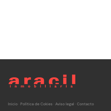
Inicio
·
Política de Cokies
·
Aviso legal
·
Contacto