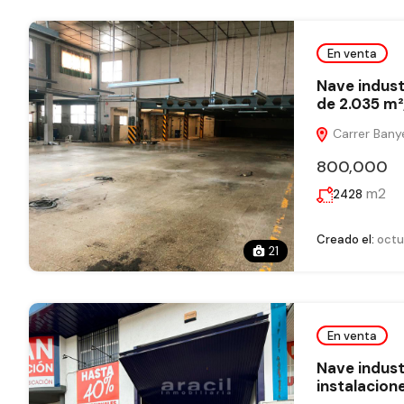
En venta
Nave indust
de 2.035 m²
Carrer Banye
800,000
m2
2428
Creado el:
octu
21
En venta
Nave indust
instalacion