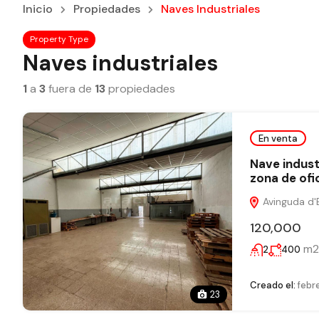
Inicio
Propiedades
Naves Industriales
Property Type
Naves industriales
1
a
3
fuera de
13
propiedades
En venta
Nave indust
zona de ofi
Avinguda d'E
120,000
m2
2
400
Creado el:
febre
23