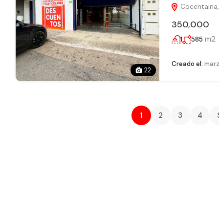
Cocentaina,
350,000
m2
1
585
Creado el:
marz
22
1
2
3
4