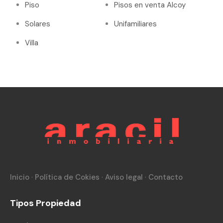
Piso
Pisos en venta Alcoy
Solares
Unifamiliares
Villa
Inicio
·
Política de Cokies
·
Aviso legal
·
Contacto
Tipos Propiedad