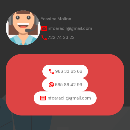
Yessica Molina
infoaracil@gmail.com
722 74 23 22
966 33 65 66
665 86 42 99
infoaracil@gmail.com