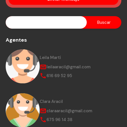
Agentes
Leila Martí
leilaaracil@gmail.com
616 69 52 95
Clara Aracil
claraaracil@gmail.com
675 96 14 38