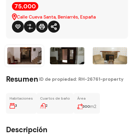
75,000
Calle Cueva Santa, Beniarrés, España
Resumen
|
ID de propiedad:
RH-26761-property
Habitaciones
Cuartos de baño
Área
3
2
m2
300
Descripción