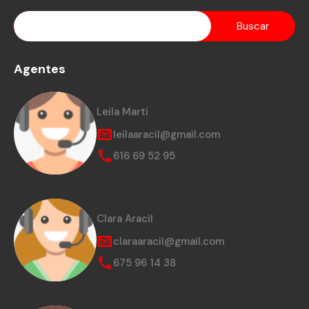
Agentes
Leila Martí
leilaaracil@gmail.com
616 69 52 95
Clara Aracil
claraaracil@gmail.com
675 96 14 38