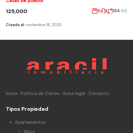
Casas de pueblo
125,000
m2
5
3
354
Creado el:
noviembre 18, 2025
Inicio
·
Política de Cokies
·
Aviso legal
·
Contacto
Tipos Propiedad
Apartamentos
Atico