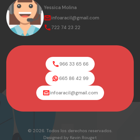
Yessica Molina
infoaracil@gmail.com
722 74 23 22
966 33 65 66
665 86 42 99
infoaracil@gmail.com
© 2026. Todos los derechos reservados.
Designed by Kevin Rouget