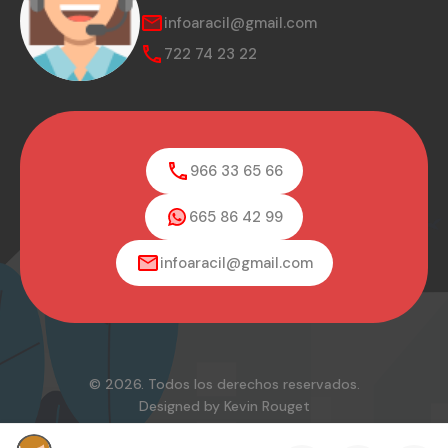
infoaracil@gmail.com
722 74 23 22
966 33 65 66
665 86 42 99
infoaracil@gmail.com
© 2026. Todos los derechos reservados.
Designed by Kevin Rouget