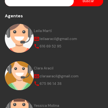
Agentes
Leila Martí
leilaaracil@gmail.com
616 69 52 95
Clara Aracil
claraaracil@gmail.com
675 96 14 38
Yessica Molina