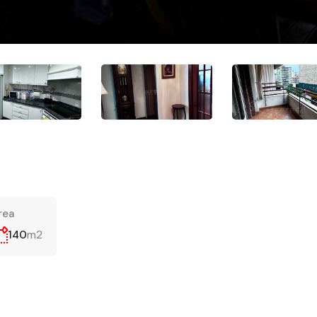
rea
m2
140