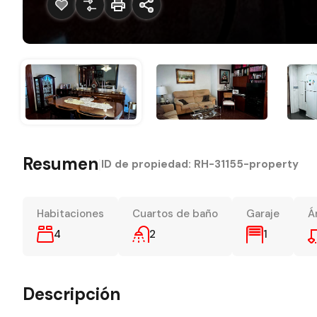
Resumen
|
ID de propiedad:
RH-31155-property
Habitaciones
Cuartos de baño
Garaje
Á
4
2
1
Descripción