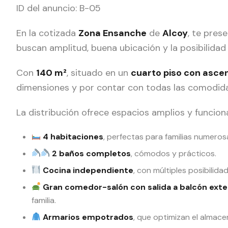
ID del anuncio: B-05
En la cotizada
Zona Ensanche
de
Alcoy
, te pre
buscan amplitud, buena ubicación y la posibilida
Con
140 m²
, situado en un
cuarto piso con asce
dimensiones y por contar con todas las comodida
La distribución ofrece espacios amplios y funciona
4 habitaciones
, perfectas para familias numero
2 baños completos
, cómodos y prácticos.
Cocina independiente
, con múltiples posibilida
Gran comedor-salón con salida a balcón exte
familia.
Armarios empotrados
, que optimizan el almace