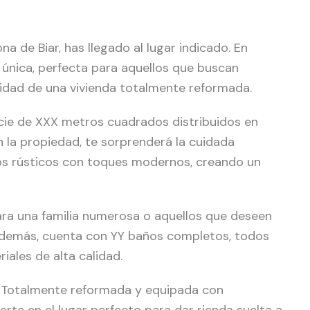
a de Biar, has llegado al lugar indicado. En
 única, perfecta para aquellos que buscan
idad de una vivienda totalmente reformada.
cie de XXX metros cuadrados distribuidos en
en la propiedad, te sorprenderá la cuidada
os rústicos con toques modernos, creando un
para una familia numerosa o aquellos que deseen
 Además, cuenta con YY baños completos, todos
ales de alta calidad.
sa. Totalmente reformada y equipada con
rte en el lugar perfecto para dar rienda suelta a