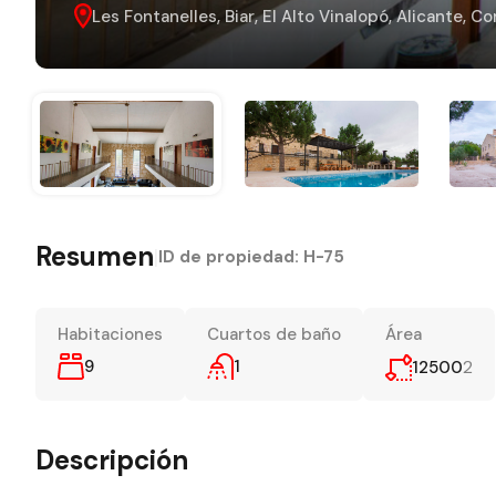
Les Fontanelles, Biar, El Alto Vinalopó, Alicante,
Resumen
|
ID de propiedad:
H-75
Habitaciones
Cuartos de baño
Área
9
1
2
12500
Descripción