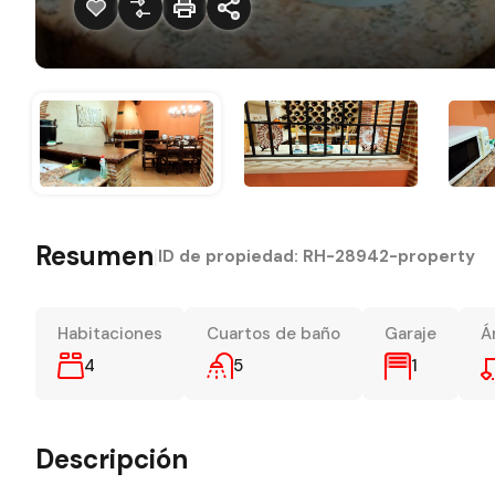
Resumen
|
ID de propiedad:
RH-28942-property
Habitaciones
Cuartos de baño
Garaje
Á
4
5
1
Descripción