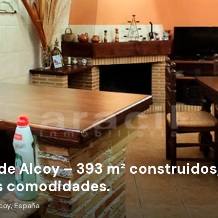
de Alcoy – 393 m² construidos
as comodidades.
lcoy, España