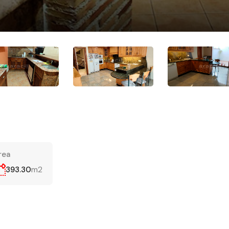
rea
m2
393.30