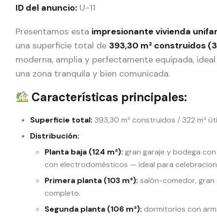
ID del anuncio:
U-11
Presentamos esta
impresionante vivienda unifam
una superficie total de
393,30 m² construidos (3
moderna, amplia y perfectamente equipada, ideal 
una zona tranquila y bien comunicada.
Características principales:
Superficie total:
393,30 m² construidos / 322 m² úti
Distribución:
Planta baja (124 m²):
gran garaje y bodega con 
con electrodomésticos — ideal para celebracione
Primera planta (103 m²):
salón-comedor, gran 
completo.
Segunda planta (106 m²):
dormitorios con arm