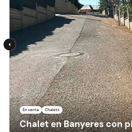
En venta
Chalets
Chalet en Banyeres con p