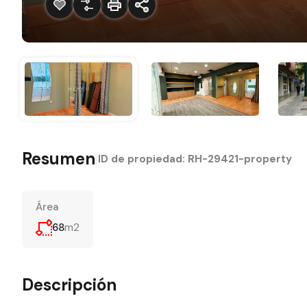
Resumen
|
ID de propiedad:
RH-29421-property
Área
m2
68
Descripción