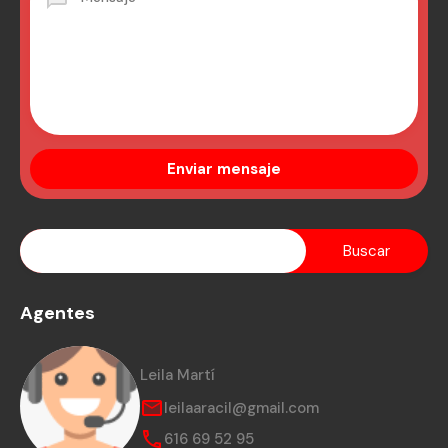
Agentes
Leila Martí
leilaaracil@gmail.com
616 69 52 95