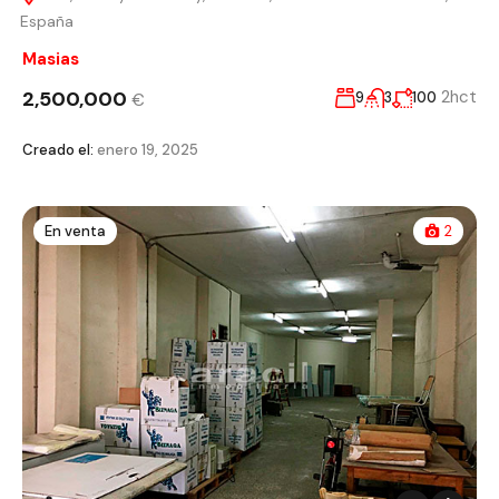
España
Masias
2,500,000
2hct
9
3
100
€
Creado el:
enero 19, 2025
En venta
2