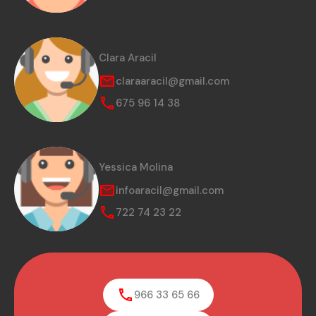
Clara Aracil
claraaracil@gmail.com
675 96 14 38
Yessica Molina
infoaracil@gmail.com
722 74 23 22
966 33 65 66