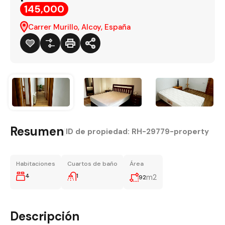
145,000
Carrer Murillo, Alcoy, España
Resumen
|
ID de propiedad:
RH-29779-property
Habitaciones
Cuartos de baño
Área
4
1
m2
92
Descripción