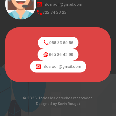
infoaracil@gmail.com
722 74 23 22
966 33 65 66
665 86 42 99
infoaracil@gmail.com
© 2026. Todos los derechos reservados.
Designed by Kevin Rouget