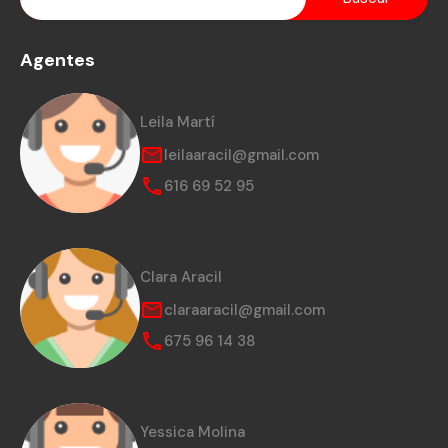
Agentes
Leila Martí
leilaaracil@gmail.com
616 69 52 95
Clara Aracil
claraaracil@gmail.com
675 96 14 38
Yessica Molina