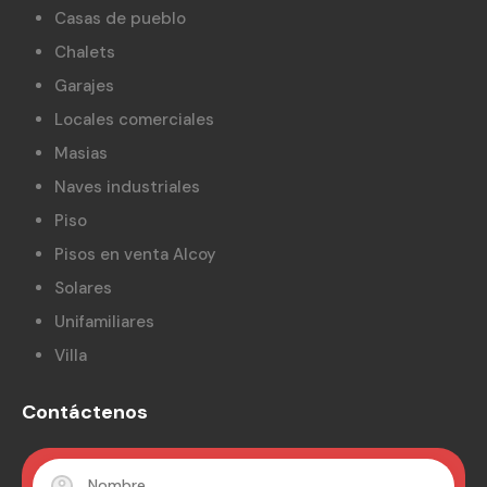
Casas de pueblo
Chalets
Garajes
Locales comerciales
Masias
Naves industriales
Piso
Pisos en venta Alcoy
Solares
Unifamiliares
Villa
Contáctenos