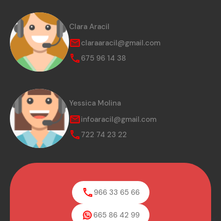
Clara Aracil
claraaracil@gmail.com
675 96 14 38
Yessica Molina
infoaracil@gmail.com
722 74 23 22
966 33 65 66
665 86 42 99