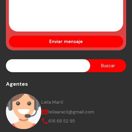
Agentes
Leila Martí
leilaaracil@gmail.com
616 69 52 95