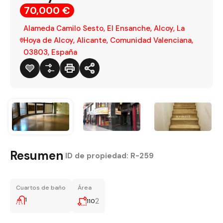
70,000 €
Alameda Camilo Sesto, El Ensanche, Alcoy, La
Hoya de Alcoy, Alicante, Comunidad Valenciana,
03803, España
Resumen
|
ID de propiedad:
R-259
Cuartos de baño
Área
1
2
110