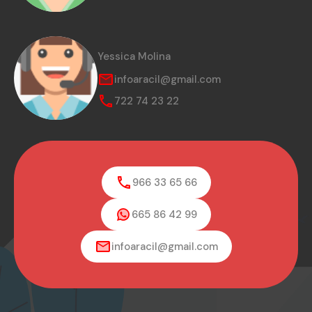
Yessica Molina
infoaracil@gmail.com
722 74 23 22
966 33 65 66
665 86 42 99
infoaracil@gmail.com