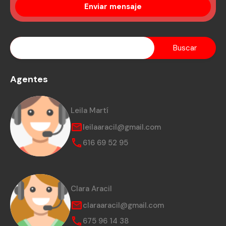
Agentes
Leila Martí
leilaaracil@gmail.com
616 69 52 95
Clara Aracil
claraaracil@gmail.com
675 96 14 38