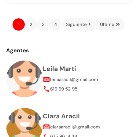
1
2
3
4
Siguiente
Último
Agentes
Leila Martí
leilaaracil@gmail.com
616 69 52 95
Clara Aracil
claraaracil@gmail.com
675 96 14 38