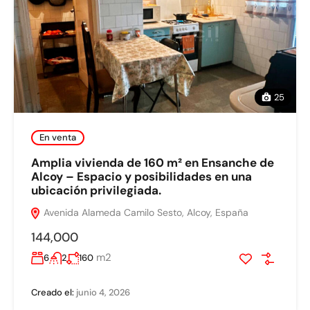
25
En venta
Amplia vivienda de 160 m² en Ensanche de
Alcoy – Espacio y posibilidades en una
ubicación privilegiada.
Avenida Alameda Camilo Sesto, Alcoy, España
144,000
m2
6
2
160
Creado el:
junio 4, 2026