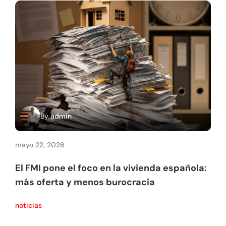
By
admin
mayo 22, 2026
abri
El FMI pone el foco en la vivienda española:
Baj
más oferta y menos burocracia
Val
Alc
noticias
noti