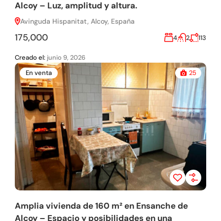
Alcoy – Luz, amplitud y altura.
Avinguda Hispanitat, Alcoy, España
175,000
4
2
113
Creado el:
junio 9, 2026
En venta
25
Amplia vivienda de 160 m² en Ensanche de
Alcoy – Espacio y posibilidades en una